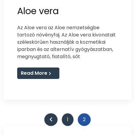
Aloe vera
Az Aloe vera az Aloe nemzetségbe
tartozó növényfaj. Az Aloe vera kivonatait
széleskörűen használják a kozmetikai
iparban és az alternatív gyógyászatban,
megnyugtató, fiatalító, sőt
Read More
Bejegyzések
1
2
lapozása