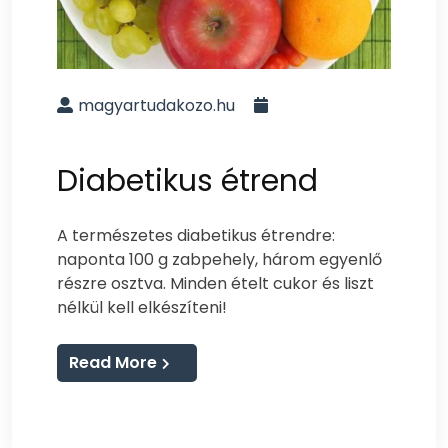
magyartudakozo.hu
Diabetikus étrend
A természetes diabetikus ét­rendre:
naponta 100 g zabpehely, három egyenlő
részre osztva. Minden ételt cukor és liszt
nélkül kell elkészíteni!
Read More