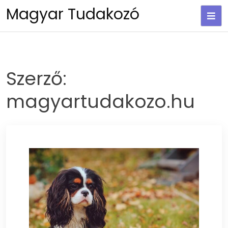
Skip
Magyar Tudakozó
to
content
Szerző:
magyartudakozo.hu